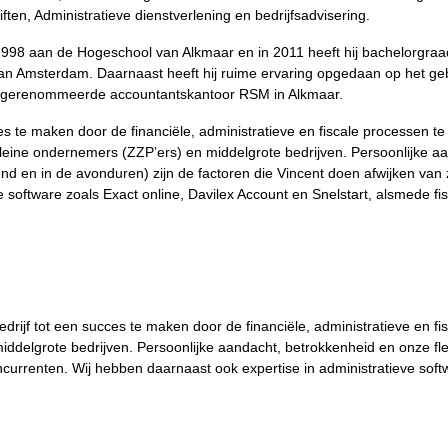
ten, Administratieve dienstverlening en bedrijfsadvisering.
 1998 aan de Hogeschool van Alkmaar en in 2011 heeft hij bachelorgra
t van Amsterdam. Daarnaast heeft hij ruime ervaring opgedaan op het ge
het gerenommeerde accountantskantoor RSM in Alkmaar.
ces te maken door de financiële, administratieve en fiscale processen te
n, kleine ondernemers (ZZP’ers) en middelgrote bedrijven. Persoonlijke a
end en in de avonduren) zijn de factoren die Vincent doen afwijken van 
e software zoals Exact online, Davilex Account en Snelstart, alsmede fi
rijf tot een succes te maken door de financiële, administratieve en fisc
iddelgrote bedrijven. Persoonlijke aandacht, betrokkenheid en onze fl
oncurrenten. Wij hebben daarnaast ook expertise in administratieve soft