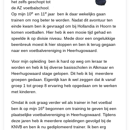
het zelfs geschopt tot
de AZ voetbalschool.
e
e
Op mijn 10
en 11
jaar ben ik daar wekelijks gaan
trainen om nog beter te worden. Nadat dit avontuur ten
einde kwam ben ik gevraagd om bij Hollandia in Hoorn te
komen voetballen. Hier heb ik een mooie tijd gehad en
speelde ik op divisie niveau. Mede door een ongelukkige
beenbreuk moest ik hier stoppen en ben ik terug gegaan
naar een voetbalvereniging in Heerhugowaard.
Voor mijn opleiding ben ik hard op weg om leraar te
worden en heb ik bij diverse basisscholen in Alkmaar en
Heerhugowaard stage gelopen. Dit heb ik bij meerdere
groepen gedaan. Eigenlijk kan ik wel zeggen dat ik vanaf
groep 1 tot groep 8 ervaring heb opgedaan om te werken
met kinderen.
Omdat ik ook graag verder wil als trainer in het voetbal
e
ben ik op mijn 16
begonnen om training te geven bij een
plaatselijke voetbalvereniging in Heerhugowaard. Tijdens
deze jaren heb ik meerdere opleidingen gevolgd bij de
KNVB en ben ik nu gediplomeerd trainer. Ik ben erg